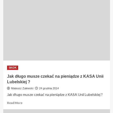
SKOK
Jak długo musze czekać na pieniądze z KASA Unii
Lubelskiej ?
Mateusz Zalewski
24 grudnia 2014
Jak długo musze czekać na pieniądze z KASA Unii Lubelskiej ?
Read
Read More
more
about