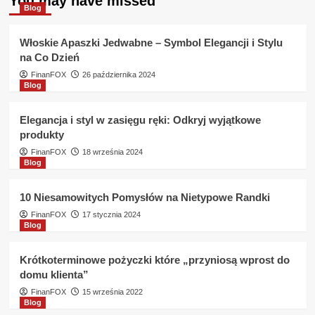
You may have missed
Jak
Blog
długo
musze
Włoskie Apaszki Jedwabne – Symbol Elegancji i Stylu
czekać
na Co Dzień
na
pieniądze
FinanFOX
26 października 2024
Blog
z
KASA
Unii
Elegancja i styl w zasięgu ręki: Odkryj wyjątkowe
Lubelskiej
produkty
?
FinanFOX
18 września 2024
Blog
10 Niesamowitych Pomysłów na Nietypowe Randki
FinanFOX
17 stycznia 2024
Blog
Krótkoterminowe pożyczki które „przyniosą wprost do
domu klienta”
FinanFOX
15 września 2022
Blog