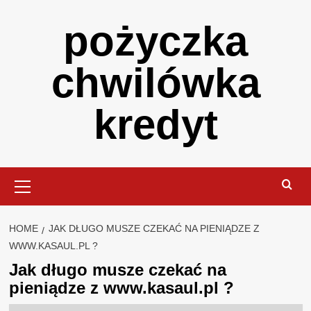
Skip
pożyczka
to
content
chwilówka
kredyt
Primary
Menu
HOME
JAK DŁUGO MUSZE CZEKAĆ NA PIENIĄDZE Z
WWW.KASAUL.PL ?
Jak długo musze czekać na
pieniądze z www.kasaul.pl ?