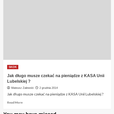
Jak
długo
musze
czekać
na
pieniądze
z
KASA
Unii
Lubelskiej
?
SKOK
Jak długo musze czekać na pieniądze z KASA Unii
Lubelskiej ?
Mateusz Zalewski
2 grudnia 2014
Jak długo musze czekać na pieniądze z KASA Unii Lubelskiej ?
Read
Read More
more
about