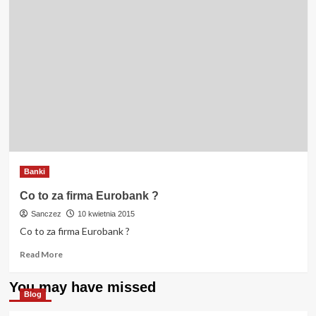
Banki
Co to za firma Eurobank ?
Sanczez
10 kwietnia 2015
Co to za firma Eurobank ?
Read
Read More
more
about
You may have missed
Co
Blog
to