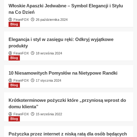
za
Włoskie Apaszki Jedwabne – Symbol Elegancji i Stylu
firma
na Co Dzień
Eurobank
?
FinanFOX
26 października 2024
Blog
Elegancja i styl w zasięgu ręki: Odkryj wyjątkowe
produkty
FinanFOX
18 września 2024
Blog
10 Niesamowitych Pomysłów na Nietypowe Randki
FinanFOX
17 stycznia 2024
Blog
Krótkoterminowe pożyczki które „przyniosą wprost do
domu klienta”
FinanFOX
15 września 2022
Blog
Pożyczka przez internet z niską ratą dla osób będących