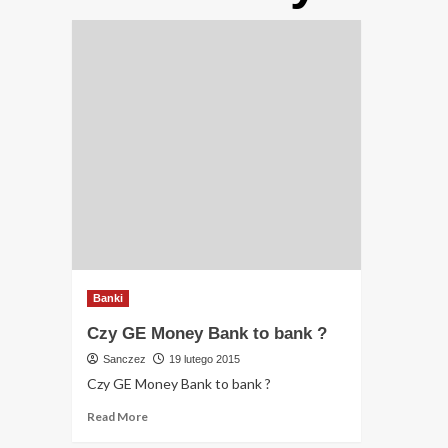
Banki
Czy GE Money Bank to bank ?
Sanczez
19 lutego 2015
Czy GE Money Bank to bank ?
Read
Read More
more