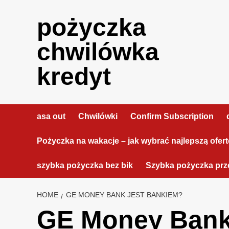
Skip
to
pożyczka
content
chwilówka
kredyt
asa out
Chwilówki
Confirm Subscription
Pożyczka na wakacje – jak wybrać najlepszą ofer
szybka pożyczka bez bik
Szybka pożyczka prze
HOME
GE MONEY BANK JEST BANKIEM?
GE Money Bank