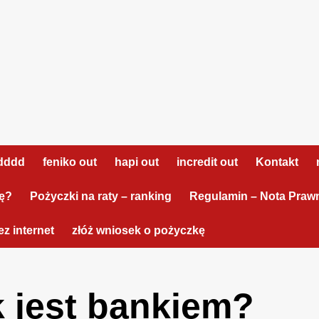
dddd
feniko out
hapi out
incredit out
Kontakt
tę?
Pożyczki na raty – ranking
Regulamin – Nota Praw
z internet
złóż wniosek o pożyczkę
 jest bankiem?