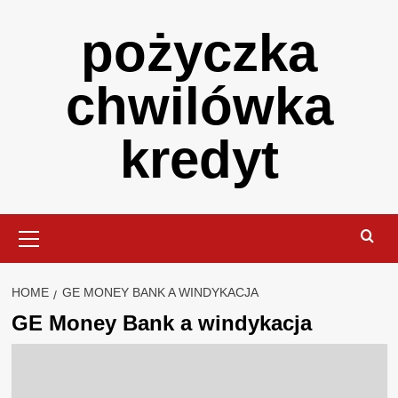
Skip
pożyczka
to
content
chwilówka
kredyt
Primary
Menu
HOME
GE MONEY BANK A WINDYKACJA
GE Money Bank a windykacja