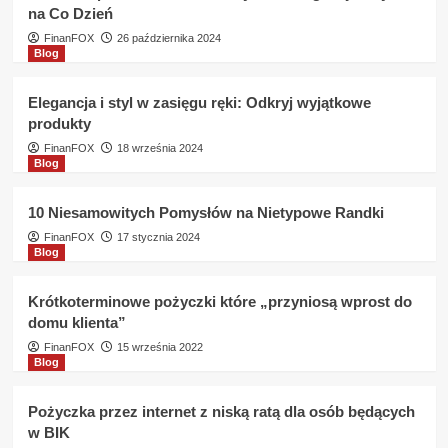
na Co Dzień
w
GE
FinanFOX
26 października 2024
Blog
Money
Bank
?
Elegancja i styl w zasięgu ręki: Odkryj wyjątkowe
produkty
FinanFOX
18 września 2024
Blog
10 Niesamowitych Pomysłów na Nietypowe Randki
FinanFOX
17 stycznia 2024
Blog
Krótkoterminowe pożyczki które „przyniosą wprost do
domu klienta”
FinanFOX
15 września 2022
Blog
Pożyczka przez internet z niską ratą dla osób będących
w BIK