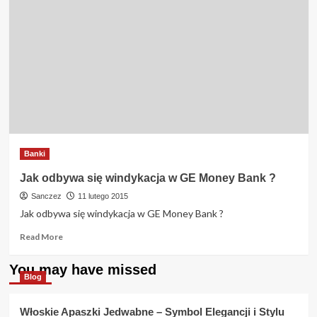
Banki
Jak odbywa się windykacja w GE Money Bank ?
Sanczez
11 lutego 2015
Jak odbywa się windykacja w GE Money Bank ?
Read
Read More
more
about
You may have missed
Jak
Blog
odbywa
się
Włoskie Apaszki Jedwabne – Symbol Elegancji i Stylu
windykacja