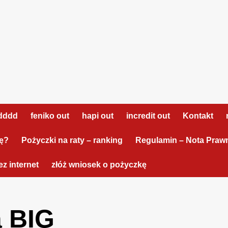
dddd
feniko out
hapi out
incredit out
Kontakt
tę?
Pożyczki na raty – ranking
Regulamin – Nota Praw
z internet
złóż wniosek o pożyczkę
 BIG