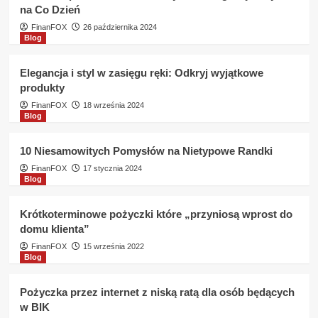
na Co Dzień
BIK
?
FinanFOX
26 października 2024
Blog
Elegancja i styl w zasięgu ręki: Odkryj wyjątkowe
produkty
FinanFOX
18 września 2024
Blog
10 Niesamowitych Pomysłów na Nietypowe Randki
FinanFOX
17 stycznia 2024
Blog
Krótkoterminowe pożyczki które „przyniosą wprost do
domu klienta”
FinanFOX
15 września 2022
Blog
Pożyczka przez internet z niską ratą dla osób będących
w BIK