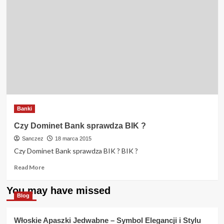
Banki
Czy Dominet Bank sprawdza BIK ?
Sanczez
18 marca 2015
Czy Dominet Bank sprawdza BIK ? BIK ?
Read
Read More
more
about
You may have missed
Czy
Blog
Dominet
Bank
Włoskie Apaszki Jedwabne – Symbol Elegancji i Stylu
sprawdza