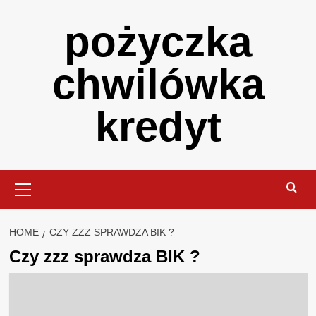
Skip
pożyczka
to
content
chwilówka
kredyt
Primary
Menu
HOME
CZY ZZZ SPRAWDZA BIK ?
Czy zzz sprawdza BIK ?