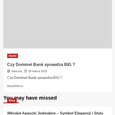
Banki
Czy Dominet Bank sprawdza BIG ?
Sanczez
28 marca 2015
Czy Dominet Bank sprawdza BIG ?
Read
Read More
more
about
You may have missed
Czy
Blog
Dominet
Bank
Włoskie Apaszki Jedwabne – Symbol Elegancji i Stylu
sprawdza