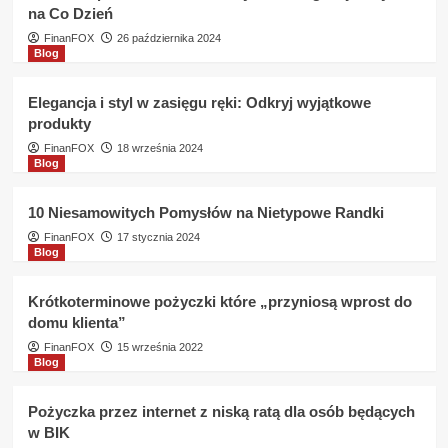
na Co Dzień
BIG
?
FinanFOX
26 października 2024
Blog
Elegancja i styl w zasięgu ręki: Odkryj wyjątkowe
produkty
FinanFOX
18 września 2024
Blog
10 Niesamowitych Pomysłów na Nietypowe Randki
FinanFOX
17 stycznia 2024
Blog
Krótkoterminowe pożyczki które „przyniosą wprost do
domu klienta”
FinanFOX
15 września 2022
Blog
Pożyczka przez internet z niską ratą dla osób będących
w BIK