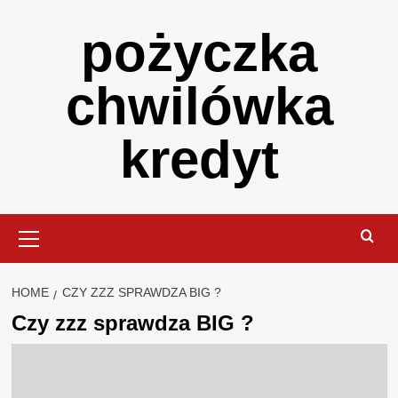
Skip
pożyczka
to
content
chwilówka
kredyt
Primary
Menu
HOME
CZY ZZZ SPRAWDZA BIG ?
Czy zzz sprawdza BIG ?