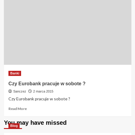
Banki
Czy Eurobank pracuje w sobote ?
Sanczez
2 marca 2015
Czy Eurobank pracuje w sobote ?
Read
Read More
more
about
You may have missed
Czy
Blog
Eurobank