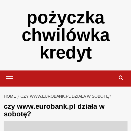
Skip
pożyczka
to
content
chwilówka
kredyt
Primary
Menu
HOME
CZY WWW.EUROBANK.PL DZIAŁA W SOBOTĘ?
czy www.eurobank.pl działa w
sobotę?