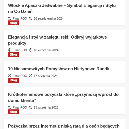
pracuje
Włoskie Apaszki Jedwabne – Symbol Elegancji i Stylu
w
na Co Dzień
sobote
?
FinanFOX
26 października 2024
Blog
Elegancja i styl w zasięgu ręki: Odkryj wyjątkowe
produkty
FinanFOX
18 września 2024
Blog
10 Niesamowitych Pomysłów na Nietypowe Randki
FinanFOX
17 stycznia 2024
Blog
Krótkoterminowe pożyczki które „przyniosą wprost do
domu klienta”
FinanFOX
15 września 2022
Blog
Pożyczka przez internet z niską ratą dla osób będących