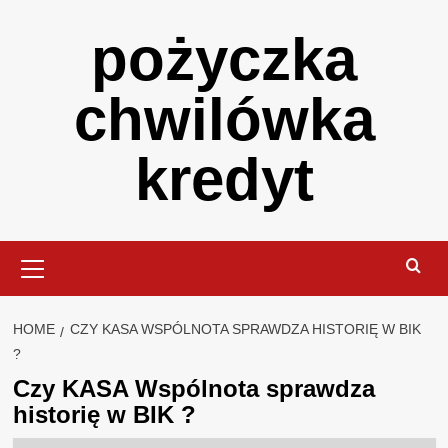
Skip
pożyczka
to
content
chwilówka
kredyt
Primary
Menu
HOME
CZY KASA WSPÓLNOTA SPRAWDZA HISTORIĘ W BIK
?
Czy KASA Wspólnota sprawdza
historię w BIK ?