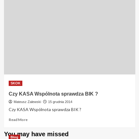
SKOK
Czy KASA Wspólnota sprawdza BIK ?
Mateusz Zalewski
15 grudnia 2014
Czy KASA Wspólnota sprawdza BIK ?
Read
Read More
more
about
You may have missed
Czy
Blog