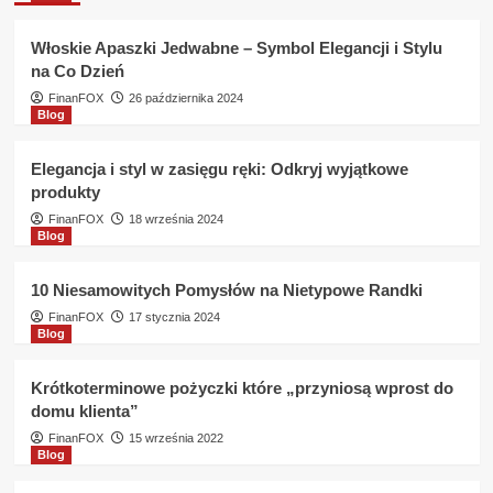
KASA
Wspólnota
Włoskie Apaszki Jedwabne – Symbol Elegancji i Stylu
sprawdza
na Co Dzień
BIK
?
FinanFOX
26 października 2024
Blog
Elegancja i styl w zasięgu ręki: Odkryj wyjątkowe
produkty
FinanFOX
18 września 2024
Blog
10 Niesamowitych Pomysłów na Nietypowe Randki
FinanFOX
17 stycznia 2024
Blog
Krótkoterminowe pożyczki które „przyniosą wprost do
domu klienta”
FinanFOX
15 września 2022
Blog