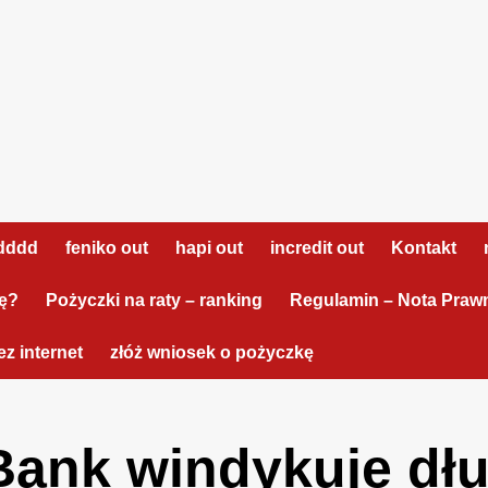
dddd
feniko out
hapi out
incredit out
Kontakt
tę?
Pożyczki na raty – ranking
Regulamin – Nota Praw
z internet
złóż wniosek o pożyczkę
ank windykuje dłu