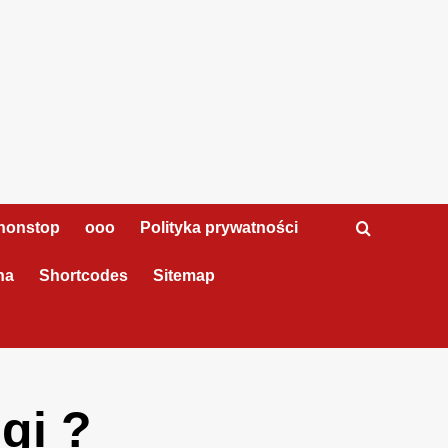
nonstop
ooo
Polityka prywatności
na
Shortcodes
Sitemap
gi ?