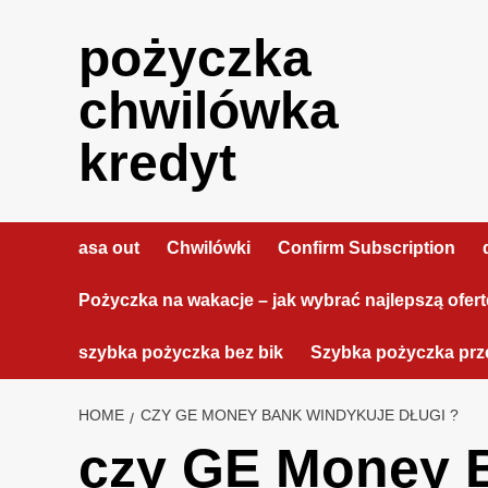
Skip
to
pożyczka
content
chwilówka
kredyt
asa out
Chwilówki
Confirm Subscription
Pożyczka na wakacje – jak wybrać najlepszą ofer
szybka pożyczka bez bik
Szybka pożyczka prze
HOME
CZY GE MONEY BANK WINDYKUJE DŁUGI ?
czy GE Money B