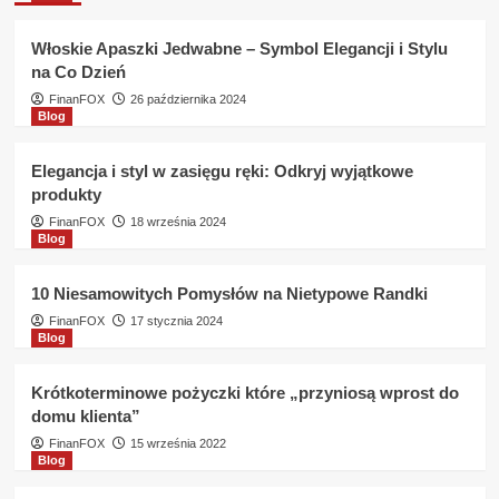
Eurobank
dzwoni
Włoskie Apaszki Jedwabne – Symbol Elegancji i Stylu
do
na Co Dzień
pracodawcy
?
FinanFOX
26 października 2024
Blog
Elegancja i styl w zasięgu ręki: Odkryj wyjątkowe
produkty
FinanFOX
18 września 2024
Blog
10 Niesamowitych Pomysłów na Nietypowe Randki
FinanFOX
17 stycznia 2024
Blog
Krótkoterminowe pożyczki które „przyniosą wprost do
domu klienta”
FinanFOX
15 września 2022
Blog