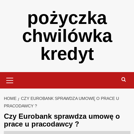
Skip
pożyczka
to
content
chwilówka
kredyt
Primary
Menu
HOME
CZY EUROBANK SPRAWDZA UMOWĘ O PRACE U
PRACODAWCY ?
Czy Eurobank sprawdza umowę o
prace u pracodawcy ?