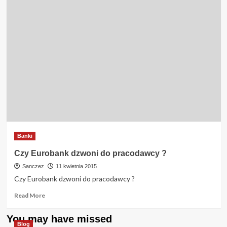
Banki
Czy Eurobank dzwoni do pracodawcy ?
Sanczez
11 kwietnia 2015
Czy Eurobank dzwoni do pracodawcy ?
Read
Read More
more
about
You may have missed
Czy
Blog