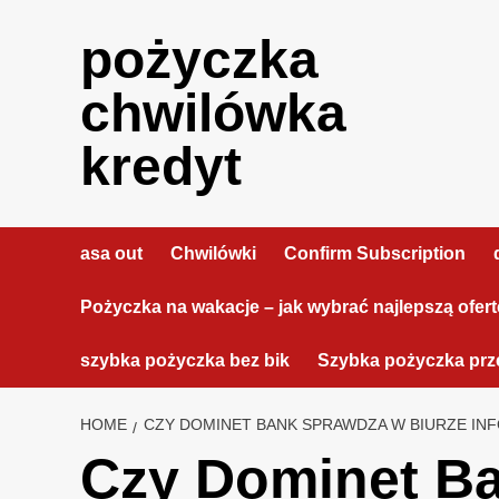
Skip
to
pożyczka
content
chwilówka
kredyt
asa out
Chwilówki
Confirm Subscription
Pożyczka na wakacje – jak wybrać najlepszą ofer
szybka pożyczka bez bik
Szybka pożyczka prze
HOME
CZY DOMINET BANK SPRAWDZA W BIURZE IN
Czy Dominet Ba