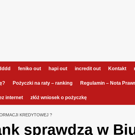
dddd
feniko out
hapi out
incredit out
Kontakt
tę?
Pożyczki na raty – ranking
Regulamin – Nota Praw
z internet
złóż wniosek o pożyczkę
FORMACJI KREDYTOWEJ ?
nk sprawdza w Biur