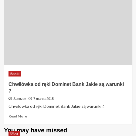
Banki
Chwilówka od ręki Dominet Bank Jakie są warunki
?
Sanczez
7 marca 2015
Chwilówka od ręki Dominet Bank Jakie są warunki ?
Read
Read More
more
about
You may have missed
Chwilówka
Blog