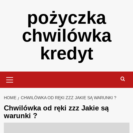
Skip
pożyczka
to
content
chwilówka
kredyt
Primary
Menu
HOME
CHWILÓWKA OD RĘKI ZZZ JAKIE SĄ WARUNKI ?
Chwilówka od ręki zzz Jakie są
warunki ?