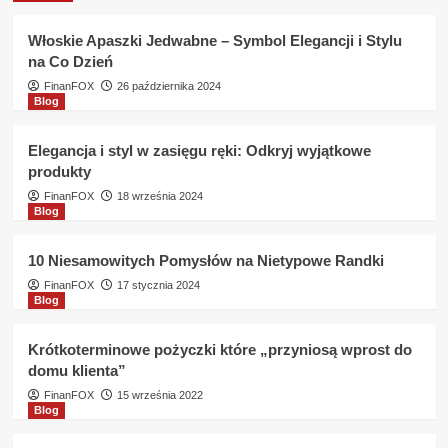
od
ręki
Włoskie Apaszki Jedwabne – Symbol Elegancji i Stylu
Dominet
na Co Dzień
Bank
Jakie
FinanFOX
26 października 2024
Blog
są
warunki
?
Elegancja i styl w zasięgu ręki: Odkryj wyjątkowe
produkty
FinanFOX
18 września 2024
Blog
10 Niesamowitych Pomysłów na Nietypowe Randki
FinanFOX
17 stycznia 2024
Blog
Krótkoterminowe pożyczki które „przyniosą wprost do
domu klienta”
FinanFOX
15 września 2022
Blog