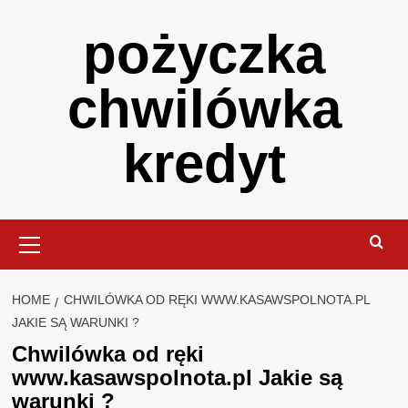
Skip
pożyczka
to
content
chwilówka
kredyt
Primary
Menu
HOME
CHWILÓWKA OD RĘKI WWW.KASAWSPOLNOTA.PL
JAKIE SĄ WARUNKI ?
Chwilówka od ręki
www.kasawspolnota.pl Jakie są
warunki ?