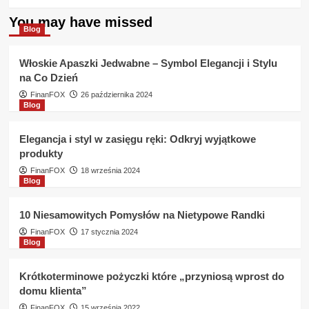
more
about
You may have missed
Chwilówka
Blog
od
ręki
Włoskie Apaszki Jedwabne – Symbol Elegancji i Stylu
KASA
na Co Dzień
Wspólnota
Jakie
FinanFOX
26 października 2024
Blog
są
warunki
?
Elegancja i styl w zasięgu ręki: Odkryj wyjątkowe
produkty
FinanFOX
18 września 2024
Blog
10 Niesamowitych Pomysłów na Nietypowe Randki
FinanFOX
17 stycznia 2024
Blog
Krótkoterminowe pożyczki które „przyniosą wprost do
domu klienta”
FinanFOX
15 września 2022