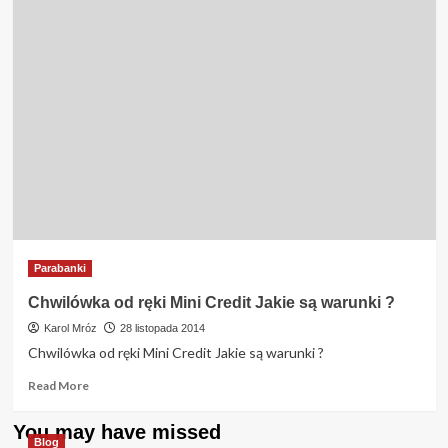
Parabanki
Chwilówka od ręki Mini Credit Jakie są warunki ?
Karol Mróz
28 listopada 2014
Chwilówka od ręki Mini Credit Jakie są warunki ?
Read
Read More
more
about
You may have missed
Chwilówka
Blog