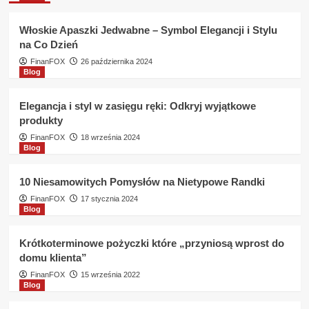
od
ręki
Włoskie Apaszki Jedwabne – Symbol Elegancji i Stylu
Mini
na Co Dzień
Credit
Jakie
FinanFOX
26 października 2024
Blog
są
warunki
?
Elegancja i styl w zasięgu ręki: Odkryj wyjątkowe
produkty
FinanFOX
18 września 2024
Blog
10 Niesamowitych Pomysłów na Nietypowe Randki
FinanFOX
17 stycznia 2024
Blog
Krótkoterminowe pożyczki które „przyniosą wprost do
domu klienta”
FinanFOX
15 września 2022
Blog