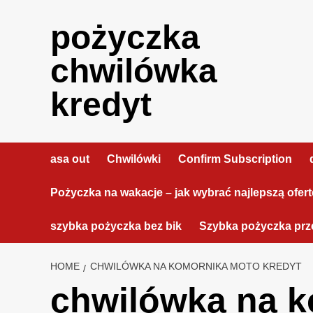
Skip
to
pożyczka
content
chwilówka
kredyt
asa out
Chwilówki
Confirm Subscription
Pożyczka na wakacje – jak wybrać najlepszą ofer
szybka pożyczka bez bik
Szybka pożyczka prze
HOME
CHWILÓWKA NA KOMORNIKA MOTO KREDYT
chwilówka na k