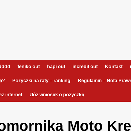
dddd
feniko out
hapi out
incredit out
Kontakt
tę?
Pożyczki na raty – ranking
Regulamin – Nota Praw
z internet
złóż wniosek o pożyczkę
omornika Moto Kre