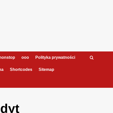
nonstop
ooo
Polityka prywatności
na
Shortcodes
Sitemap
dyt