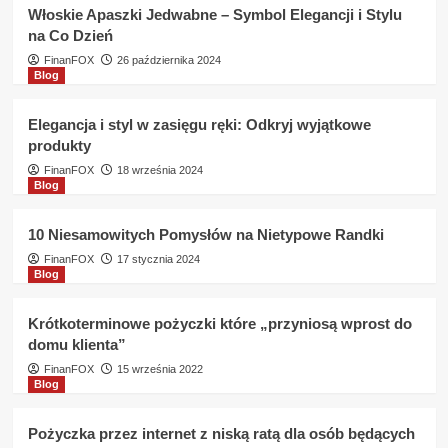
spłate
Włoskie Apaszki Jedwabne – Symbol Elegancji i Stylu
komornika
na Co Dzień
w
Eurobank
FinanFOX
26 października 2024
Blog
Jakie
warunki
?
Elegancja i styl w zasięgu ręki: Odkryj wyjątkowe
produkty
FinanFOX
18 września 2024
Blog
10 Niesamowitych Pomysłów na Nietypowe Randki
FinanFOX
17 stycznia 2024
Blog
Krótkoterminowe pożyczki które „przyniosą wprost do
domu klienta”
FinanFOX
15 września 2022
Blog
Pożyczka przez internet z niską ratą dla osób będących