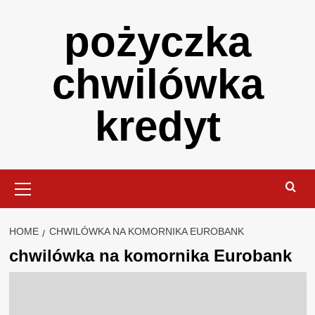
Skip
pożyczka
to
content
chwilówka
kredyt
Primary
Menu
HOME
CHWILÓWKA NA KOMORNIKA EUROBANK
chwilówka na komornika Eurobank