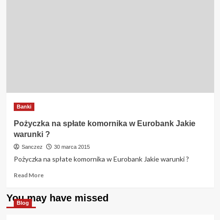
Banki
Pożyczka na spłate komornika w Eurobank Jakie
warunki ?
Sanczez
30 marca 2015
Pożyczka na spłate komornika w Eurobank Jakie warunki ?
Read
Read More
more
about
You may have missed
Pożyczka
Blog
na