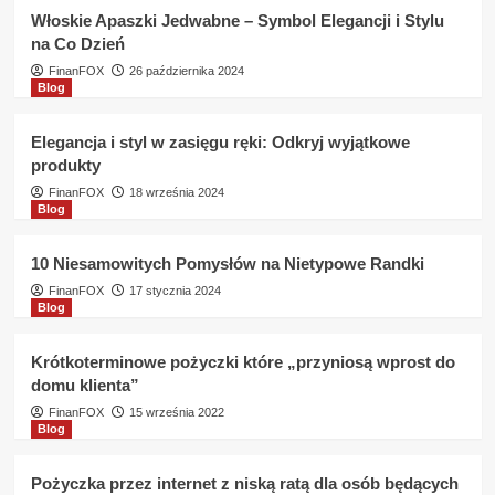
alimenty
Włoskie Apaszki Jedwabne – Symbol Elegancji i Stylu
w
na Co Dzień
Euro
Providus
FinanFOX
26 października 2024
Blog
jakie
warunki
?
Elegancja i styl w zasięgu ręki: Odkryj wyjątkowe
produkty
FinanFOX
18 września 2024
Blog
10 Niesamowitych Pomysłów na Nietypowe Randki
FinanFOX
17 stycznia 2024
Blog
Krótkoterminowe pożyczki które „przyniosą wprost do
domu klienta”
FinanFOX
15 września 2022
Blog
Pożyczka przez internet z niską ratą dla osób będących