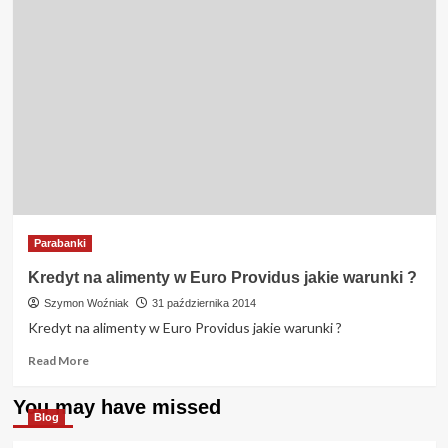
Parabanki
Kredyt na alimenty w Euro Providus jakie warunki ?
Szymon Woźniak
31 października 2014
Kredyt na alimenty w Euro Providus jakie warunki ?
Read
Read More
more
about
You may have missed
Kredyt
Blog
na