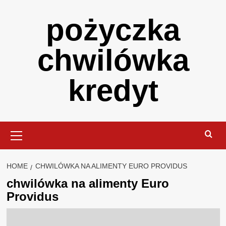
Skip
pożyczka
to
content
chwilówka
kredyt
Primary
Menu
HOME
CHWILÓWKA NA ALIMENTY EURO PROVIDUS
chwilówka na alimenty Euro
Providus