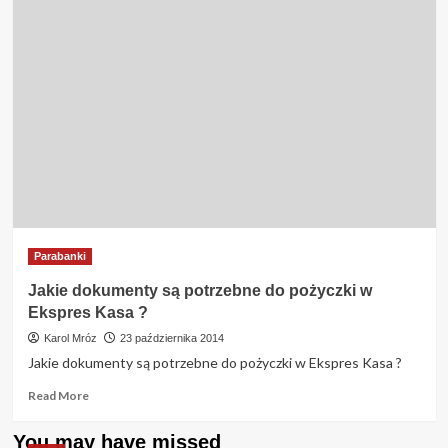
Ekspreskasa
opinie
|
ekspreskasa.pl
|
Pożyczka
|Chwilówka
|
Forum
Parabanki
Jakie dokumenty są potrzebne do pożyczki w
Ekspres Kasa ?
Karol Mróz
23 października 2014
Jakie dokumenty są potrzebne do pożyczki w Ekspres Kasa ?
Read
Read More
more
about
You may have missed