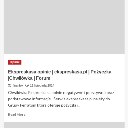
Opinie
Ekspreskasa opinie | ekspreskasa.pl | Pożyczka
|Chwilówka | Forum
finanfox
11 listopada 2014
Chwilówka Ekspreskasa opinie negatywne i pozytywne oraz
podstawowe informacje Serwis ekspreskasa.pl należy do
Grupy Ferratum która oferuje pożyczki i...
Read
Read More
more
about