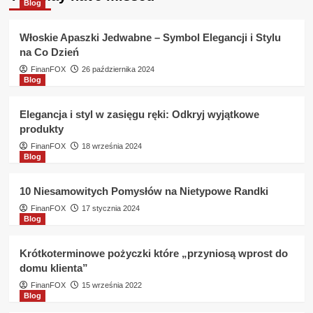
Jakie
Blog
dokumenty
są
Włoskie Apaszki Jedwabne – Symbol Elegancji i Stylu
potrzebne
na Co Dzień
do
pożyczki
FinanFOX
26 października 2024
Blog
w
Ekspres
Kasa
Elegancja i styl w zasięgu ręki: Odkryj wyjątkowe
?
produkty
FinanFOX
18 września 2024
Blog
10 Niesamowitych Pomysłów na Nietypowe Randki
FinanFOX
17 stycznia 2024
Blog
Krótkoterminowe pożyczki które „przyniosą wprost do
domu klienta”
FinanFOX
15 września 2022
Blog