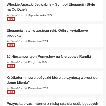
udziela
Włoskie Apaszki Jedwabne – Symbol Elegancji i Stylu
pożyczki
na Co Dzień
na
komornika
FinanFOX
26 października 2024
Blog
?
Elegancja i styl w zasięgu ręki: Odkryj wyjątkowe
produkty
FinanFOX
18 września 2024
Blog
10 Niesamowitych Pomysłów na Nietypowe Randki
FinanFOX
17 stycznia 2024
Blog
Krótkoterminowe pożyczki które „przyniosą wprost do
domu klienta”
FinanFOX
15 września 2022
Blog
Pożyczka przez internet z niską ratą dla osób będących