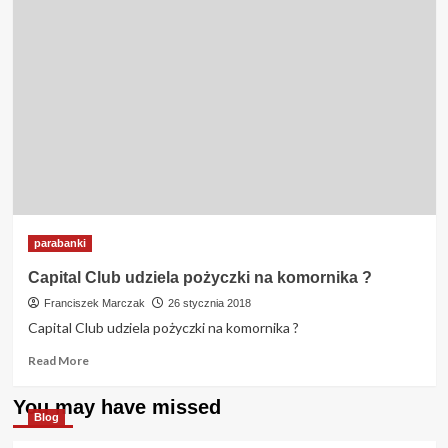
parabanki
Capital Club udziela pożyczki na komornika ?
Franciszek Marczak
26 stycznia 2018
Capital Club udziela pożyczki na komornika ?
Read
Read More
more
about
You may have missed
Capital
Blog
Club