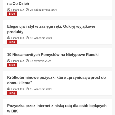
na Co Dzień
bezpieczny
?
FinanFOX
26 października 2024
Blog
Elegancja i styl w zasięgu ręki: Odkryj wyjątkowe
produkty
FinanFOX
18 września 2024
Blog
10 Niesamowitych Pomysłów na Nietypowe Randki
FinanFOX
17 stycznia 2024
Blog
Krótkoterminowe pożyczki które „przyniosą wprost do
domu klienta”
FinanFOX
15 września 2022
Blog
Pożyczka przez internet z niską ratą dla osób będących
w BIK