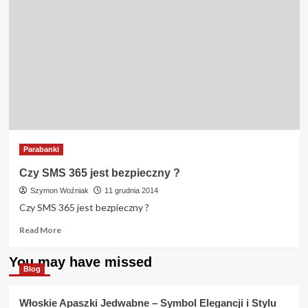
Parabanki
Czy SMS 365 jest bezpieczny ?
Szymon Woźniak
11 grudnia 2014
Czy SMS 365 jest bezpieczny ?
Read
Read More
more
about
You may have missed
Czy
Blog
SMS
365
Włoskie Apaszki Jedwabne – Symbol Elegancji i Stylu
jest