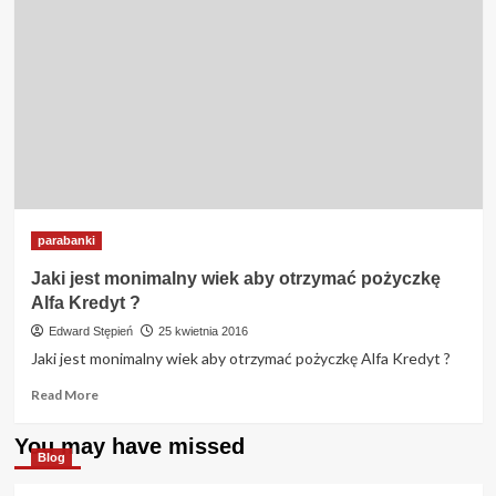
parabanki
Jaki jest monimalny wiek aby otrzymać pożyczkę
Alfa Kredyt ?
Edward Stępień
25 kwietnia 2016
Jaki jest monimalny wiek aby otrzymać pożyczkę Alfa Kredyt ?
Read
Read More
more
about
You may have missed
Jaki
Blog
jest