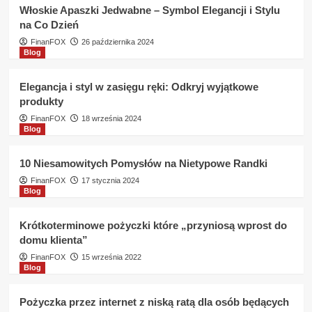
monimalny
Włoskie Apaszki Jedwabne – Symbol Elegancji i Stylu
wiek
na Co Dzień
aby
otrzymać
FinanFOX
26 października 2024
Blog
pożyczkę
Alfa
Kredyt
Elegancja i styl w zasięgu ręki: Odkryj wyjątkowe
?
produkty
FinanFOX
18 września 2024
Blog
10 Niesamowitych Pomysłów na Nietypowe Randki
FinanFOX
17 stycznia 2024
Blog
Krótkoterminowe pożyczki które „przyniosą wprost do
domu klienta”
FinanFOX
15 września 2022
Blog
Pożyczka przez internet z niską ratą dla osób będących