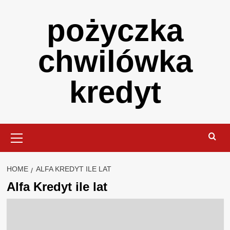
Skip
pożyczka
to
content
chwilówka
kredyt
Primary
Menu
HOME
ALFA KREDYT ILE LAT
Alfa Kredyt ile lat