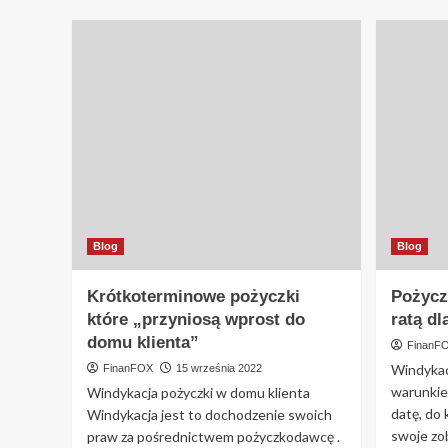
Blog
Blog
Krótkoterminowe pożyczki
Pożyczk
które „przyniosą wprost do
ratą d
domu klienta”
FinanF
Windykac
FinanFOX
15 września 2022
warunkie
Windykacja pożyczki w domu klienta
datę, do 
Windykacja jest to dochodzenie swoich
swoje zo
praw za pośrednictwem pożyczkodawcę .