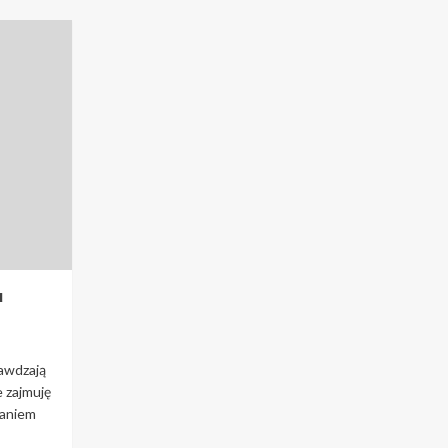
u
awdzają
e zajmuję
laniem