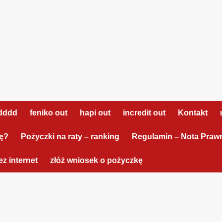
dddd
feniko out
hapi out
incredit out
Kontakt
tę?
Pożyczki na raty – ranking
Regulamin – Nota Praw
z internet
złóż wniosek o pożyczkę