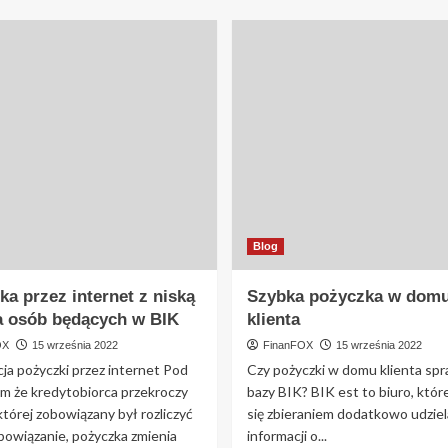
Blog
a przez internet z niską
Szybka pożyczka w dom
la osób będących w BIK
klienta
OX
15 września 2022
FinanFOX
15 września 2022
ja pożyczki przez internet Pod
Czy pożyczki w domu klienta spr
m że kredytobiorca przekroczy
bazy BIK? BIK est to biuro, któr
której zobowiązany był rozliczyć
się zbieraniem dodatkowo udzie
bowiązanie, pożyczka zmienia
informacji o...