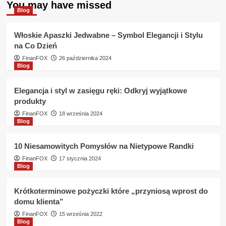
karna
You may have missed
Blog
SMS
365
?
Włoskie Apaszki Jedwabne – Symbol Elegancji i Stylu
na Co Dzień
FinanFOX
26 października 2024
Blog
Elegancja i styl w zasięgu ręki: Odkryj wyjątkowe
produkty
FinanFOX
18 września 2024
Blog
10 Niesamowitych Pomysłów na Nietypowe Randki
FinanFOX
17 stycznia 2024
Blog
Krótkoterminowe pożyczki które „przyniosą wprost do
domu klienta”
FinanFOX
15 września 2022
Blog