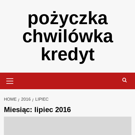
Skip
pożyczka
to
content
chwilówka
kredyt
Primary
Menu
HOME
2016
LIPIEC
Miesiąc:
lipiec 2016