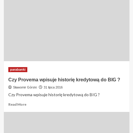
czasu
muszę
czekać
aby
otrzymać
potwierdzenie
otrzymania
pożyczki
VIA
SMS
?
parabanki
Czy Provema wpisuje historię kredytową do BIG ?
Sławomir Górski
31 lipca 2016
Czy Provema wpisuje historię kredytową do BIG ?
Read
Read More
more
about
Czy
Provema
wpisuje