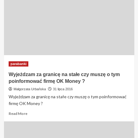
historię
kredytową
do
BIG
?
parabanki
Wyjeżdzam za granicę na stałe czy muszę o tym
poinformować firmę OK Money ?
Małgorzata Urbańska
31 lipca 2016
Wyjeżdzam za granicę na stałe czy muszę o tym poinformować
firmę OK Money ?
Read
Read More
more
about
Wyjeżdzam
za