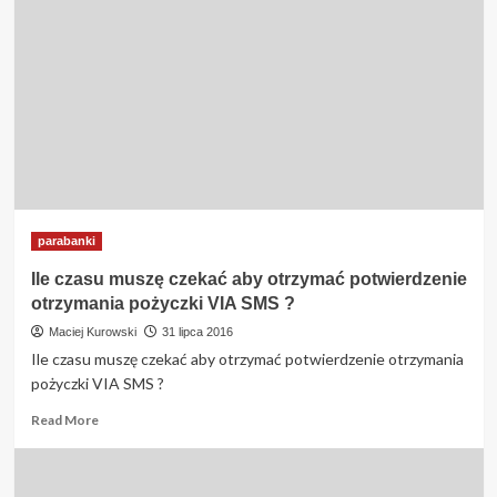
parabanki
Ile czasu muszę czekać aby otrzymać potwierdzenie
otrzymania pożyczki VIA SMS ?
Maciej Kurowski
31 lipca 2016
Ile czasu muszę czekać aby otrzymać potwierdzenie otrzymania
pożyczki VIA SMS ?
Read
Read More
more
about
Ile