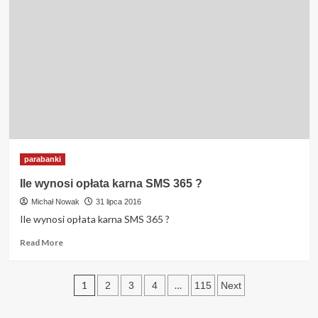
granicę
na
stałe
czy
muszę
o
tym
poinformować
firmę
OK
Money
?
parabanki
Ile wynosi opłata karna SMS 365 ?
Michał Nowak
31 lipca 2016
Ile wynosi opłata karna SMS 365 ?
Read
Read More
more
about
Stronicowanie
Ile
1
…
2
3
4
115
Next
wynosi
wpisów
opłata