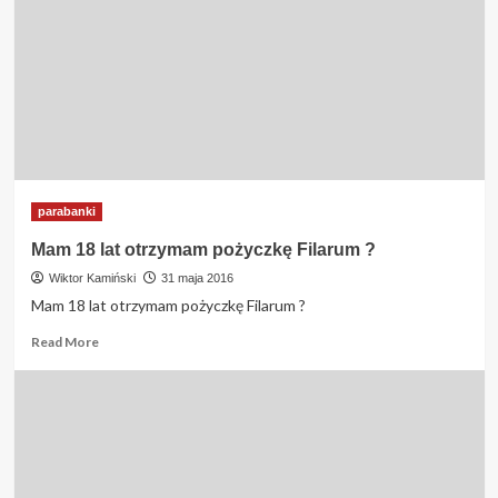
InCredit
?
parabanki
Mam 18 lat otrzymam pożyczkę Filarum ?
Wiktor Kamiński
31 maja 2016
Mam 18 lat otrzymam pożyczkę Filarum ?
Read
Read More
more
about
Mam
18
lat
otrzymam
pożyczkę