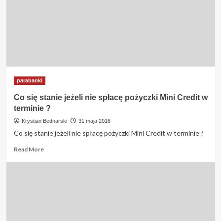
Filarum
?
parabanki
Co się stanie jeżeli nie spłacę pożyczki Mini Credit w
terminie ?
Krystian Bednarski
31 maja 2016
Co się stanie jeżeli nie spłacę pożyczki Mini Credit w terminie ?
Read
Read More
more
about
Co
się
stanie
jeżeli
nie