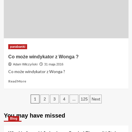
spłacę
pożyczki
Mini
Credit
w
terminie
?
parabanki
Co może windykator z Wonga ?
Adam Wilczyński
31 maja 2016
Co może windykator z Wonga ?
Read
Read More
more
about
Stronicowanie
Co
1
…
2
3
4
125
Next
może
wpisów
windykator
z
You may have missed
Blog
Wonga
?