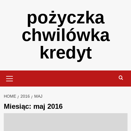
Skip
pożyczka
to
content
chwilówka
kredyt
Primary
Menu
HOME
2016
MAJ
Miesiąc:
maj 2016