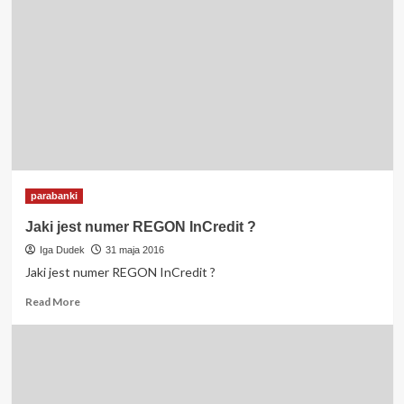
parabanki
Jaki jest numer REGON InCredit ?
Iga Dudek
31 maja 2016
Jaki jest numer REGON InCredit ?
Read
Read More
more
about
Jaki
jest
numer
REGON