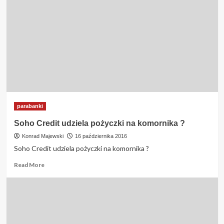
Credit
daje
pożyczke
na
spłate
komornika
?
parabanki
Soho Credit udziela pożyczki na komornika ?
Konrad Majewski
16 października 2016
Soho Credit udziela pożyczki na komornika ?
Read
Read More
more
about
Soho
Credit
udziela
pożyczki