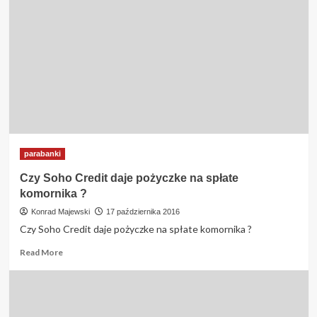
parabanki
Czy Soho Credit daje pożyczke na spłate
komornika ?
Konrad Majewski
17 października 2016
Czy Soho Credit daje pożyczke na spłate komornika ?
Read
Read More
more
about
Czy
Soho