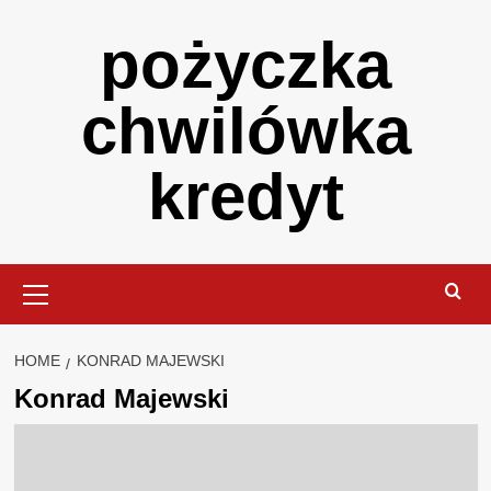
Skip
pożyczka
to
content
chwilówka
kredyt
Primary
Menu
HOME
KONRAD MAJEWSKI
Konrad Majewski