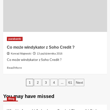
Soho
Credit
?
parabanki
Co może windykator z Soho Credit ?
Konrad Majewski
13 października 2016
Co może windykator z Soho Credit ?
Read
Read More
more
about
Stronicowanie
Co
1
…
2
3
4
61
Next
może
wpisów
windykator
z
You may have missed
Blog
Soho
Credit
?