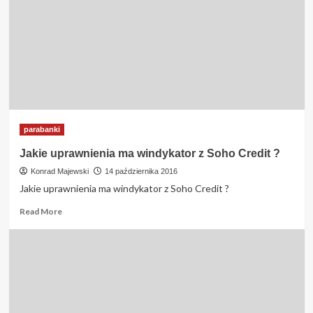
na
komornika
?
parabanki
Jakie uprawnienia ma windykator z Soho Credit ?
Konrad Majewski
14 października 2016
Jakie uprawnienia ma windykator z Soho Credit ?
Read
Read More
more
about
Jakie
uprawnienia
ma
windykator
z