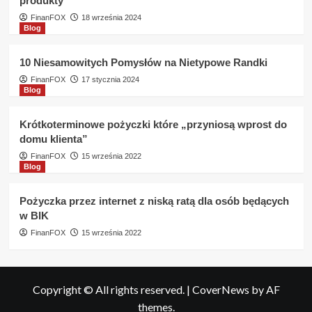
produkty
FinanFOX
18 września 2024
Blog
10 Niesamowitych Pomysłów na Nietypowe Randki
FinanFOX
17 stycznia 2024
Blog
Krótkoterminowe pożyczki które „przyniosą wprost do
domu klienta”
FinanFOX
15 września 2022
Blog
Pożyczka przez internet z niską ratą dla osób będących
w BIK
FinanFOX
15 września 2022
Copyright © All rights reserved.
|
CoverNews
by AF
themes.