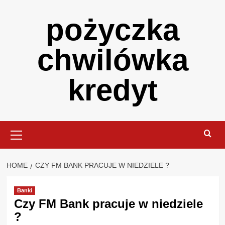
Skip
pożyczka
to
content
chwilówka
kredyt
Primary
Menu
HOME
CZY FM BANK PRACUJE W NIEDZIELE ?
Banki
Czy FM Bank pracuje w niedziele
?