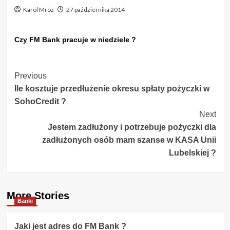
Karol Mróz
27 października 2014
Czy FM Bank pracuje w niedziele ?
Post
Previous
Ile kosztuje przedłużenie okresu spłaty pożyczki w
Navigation
SohoCredit ?
Next
Jestem zadłużony i potrzebuje pożyczki dla
zadłużonych osób mam szanse w KASA Unii
Lubelskiej ?
More Stories
Banki
Jaki jest adres do FM Bank ?