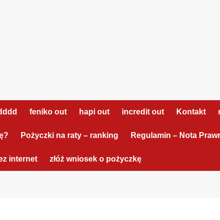
dddd
feniko out
hapi out
incredit out
Kontakt
tę?
Pożyczki na raty – ranking
Regulamin – Nota Praw
z internet
złóż wniosek o pożyczkę