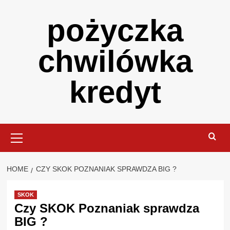
Skip
pożyczka
to
content
chwilówka
kredyt
Primary
Menu
HOME
CZY SKOK POZNANIAK SPRAWDZA BIG ?
SKOK
Czy SKOK Poznaniak sprawdza
BIG ?