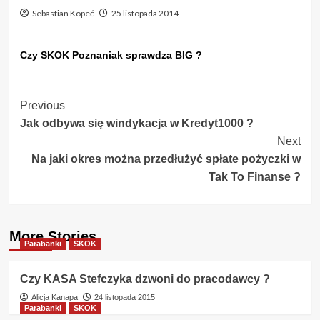
Sebastian Kopeć
25 listopada 2014
Czy SKOK Poznaniak sprawdza BIG ?
Post
Previous
Jak odbywa się windykacja w Kredyt1000 ?
Navigation
Next
Na jaki okres można przedłużyć spłate pożyczki w
Tak To Finanse ?
More Stories
Parabanki
SKOK
Czy KASA Stefczyka dzwoni do pracodawcy ?
Alicja Kanapa
24 listopada 2015
Parabanki
SKOK