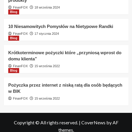
produkty
FinanFOX
18 września 2024
Blog
10 Niesamowitych Pomysłów na Nietypowe Randki
FinanFOX
17 stycznia 2024
Blog
Krótkoterminowe pożyczki które „przyniosą wprost do
domu klienta”
FinanFOX
15 września 2022
Blog
Pożyczka przez internet z niską ratą dla osób będących
w BIK
FinanFOX
15 września 2022
Copyright © All rights reserved.
|
CoverNews
by AF
themes.