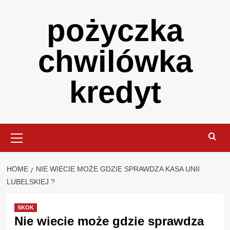
Skip
pożyczka
to
content
chwilówka
kredyt
Primary
Menu
HOME
NIE WIECIE MOŻE GDZIE SPRAWDZA KASA UNII
LUBELSKIEJ ?
SKOK
Nie wiecie może gdzie sprawdza