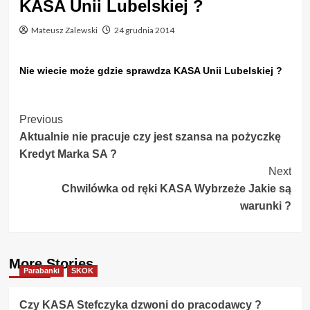
KASA Unii Lubelskiej ?
Mateusz Zalewski
24 grudnia 2014
Nie wiecie może gdzie sprawdza KASA Unii Lubelskiej ?
Post
Previous
Aktualnie nie pracuje czy jest szansa na pożyczkę
Navigation
Kredyt Marka SA ?
Next
Chwilówka od ręki KASA Wybrzeże Jakie są
warunki ?
More Stories
Parabanki
SKOK
Czy KASA Stefczyka dzwoni do pracodawcy ?