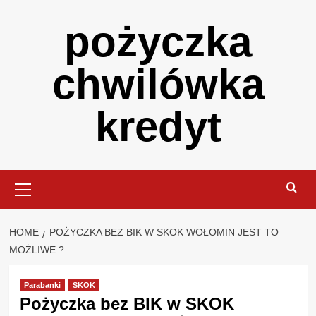
Skip
pożyczka
to
content
chwilówka
kredyt
Primary
Menu
HOME
POŻYCZKA BEZ BIK W SKOK WOŁOMIN JEST TO
MOŻLIWE ?
Parabanki
SKOK
Pożyczka bez BIK w SKOK