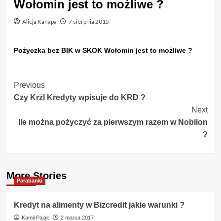
Wołomin jest to możliwe ?
Alicja Kanapa
7 sierpnia 2015
Pożyczka bez BIK w SKOK Wołomin jest to możliwe ?
Post
Previous
Czy Krżl Kredyty wpisuje do KRD ?
Navigation
Next
Ile można pożyczyć za pierwszym razem w Nobilon
?
More Stories
Parabanki
Kredyt na alimenty w Bizcredit jakie warunki ?
Kamil Pająk
2 marca 2017