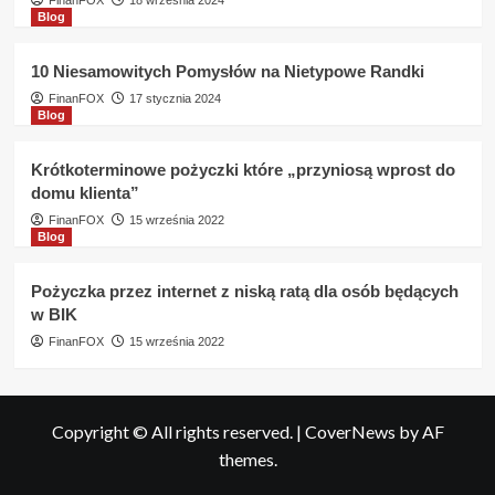
FinanFOX
18 września 2024
Blog
10 Niesamowitych Pomysłów na Nietypowe Randki
FinanFOX
17 stycznia 2024
Blog
Krótkoterminowe pożyczki które „przyniosą wprost do
domu klienta”
FinanFOX
15 września 2022
Blog
Pożyczka przez internet z niską ratą dla osób będących
w BIK
FinanFOX
15 września 2022
Copyright © All rights reserved.
|
CoverNews
by AF
themes.