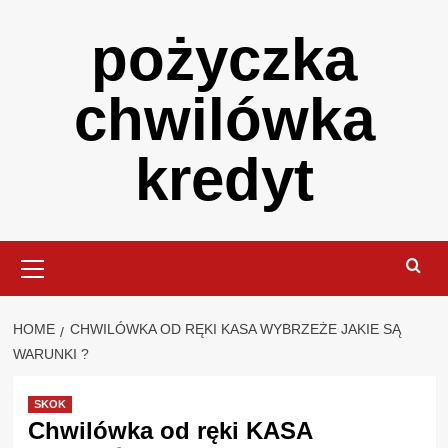
Skip
pożyczka
to
content
chwilówka
kredyt
Primary
Menu
HOME
CHWILÓWKA OD RĘKI KASA WYBRZEŻE JAKIE SĄ
WARUNKI ?
SKOK
Chwilówka od ręki KASA