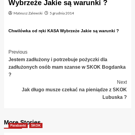
Wybrzeże Jakie są warunki ?
Mateusz Zalewski
5 grudnia 2014
Chwilówka od ręki KASA Wybrzeże Jakie są warunki ?
Post
Previous
Jestem zadłużony i potrzebuje pożyczki dla
Navigation
zadłużonych osób mam szanse w SKOK Bogdanka
?
Next
Jak długo musze czekać na pieniądze z SKOK
Lubuska ?
More Stories
Parabanki
SKOK