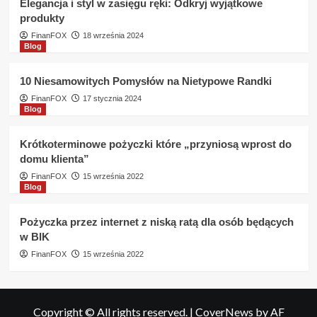
Elegancja i styl w zasięgu ręki: Odkryj wyjątkowe
produkty
FinanFOX
18 września 2024
Blog
10 Niesamowitych Pomysłów na Nietypowe Randki
FinanFOX
17 stycznia 2024
Blog
Krótkoterminowe pożyczki które „przyniosą wprost do
domu klienta”
FinanFOX
15 września 2022
Blog
Pożyczka przez internet z niską ratą dla osób będących
w BIK
FinanFOX
15 września 2022
Copyright © All rights reserved.
|
CoverNews
by AF