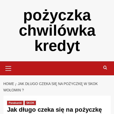
Skip
pożyczka
to
content
chwilówka
kredyt
Primary
Menu
HOME
JAK DŁUGO CZEKA SIĘ NA POŻYCZKĘ W SKOK
WOŁOMIN ?
Parabanki
SKOK
Jak długo czeka się na pożyczkę