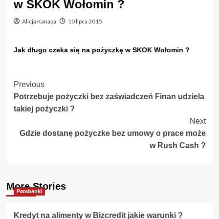
w SKOK Wołomin ?
Alicja Kanapa
10 lipca 2015
Jak długo czeka się na pożyczkę w SKOK Wołomin ?
Post
Previous
Potrzebuje pożyczki bez zaświadczeń Finan udziela
Navigation
takiej pożyczki ?
Next
Gdzie dostanę pożyczke bez umowy o prace może
w Rush Cash ?
More Stories
Parabanki
Kredyt na alimenty w Bizcredit jakie warunki ?