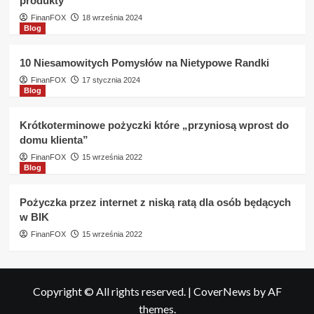
produkty
FinanFOX
18 września 2024
Blog
10 Niesamowitych Pomysłów na Nietypowe Randki
FinanFOX
17 stycznia 2024
Blog
Krótkoterminowe pożyczki które „przyniosą wprost do
domu klienta”
FinanFOX
15 września 2022
Blog
Pożyczka przez internet z niską ratą dla osób będących
w BIK
FinanFOX
15 września 2022
Copyright © All rights reserved.
|
CoverNews
by AF
themes.