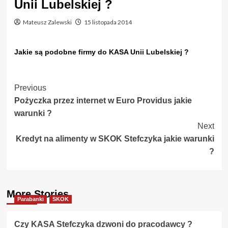
Unii Lubelskiej ?
Mateusz Zalewski
15 listopada 2014
Jakie są podobne firmy do KASA Unii Lubelskiej ?
Post
Previous
Pożyczka przez internet w Euro Providus jakie
Navigation
warunki ?
Next
Kredyt na alimenty w SKOK Stefczyka jakie warunki
?
More Stories
Parabanki
SKOK
Czy KASA Stefczyka dzwoni do pracodawcy ?