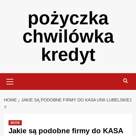
Skip
pożyczka
to
content
chwilówka
kredyt
Primary
Menu
HOME
JAKIE SĄ PODOBNE FIRMY DO KASA UNII LUBELSKIEJ
?
SKOK
Jakie są podobne firmy do KASA