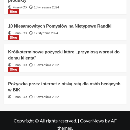
produkty
FinanFOX
18 września 2024
Blog
10 Niesamowitych Pomysłów na Nietypowe Randki
FinanFOX
17 stycznia 2024
Blog
Krótkoterminowe pożyczki które „przyniosą wprost do
domu klienta”
FinanFOX
15 września 2022
Blog
Pożyczka przez internet z niską ratą dla osób będących
w BIK
FinanFOX
15 września 2022
Copyright © All rights reserved.
|
CoverNews
by AF
themes.