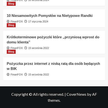
FinanFOX
18 września 2024
Blog
10 Niesamowitych Pomysłów na Nietypowe Randki
FinanFOX
17 stycznia 2024
Blog
Krótkoterminowe pożyczki które „przyniosą wprost do
domu klienta”
FinanFOX
15 września 2022
Blog
Pożyczka przez internet z niską ratą dla osób będących
w BIK
FinanFOX
15 września 2022
Copyright © All rights reserved.
|
CoverNews
by AF
themes.