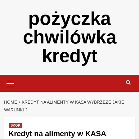
Skip
pożyczka
to
content
chwilówka
kredyt
Primary
Menu
HOME
KREDYT NA ALIMENTY W KASA WYBRZEŻE JAKIE
WARUNKI ?
SKOK
Kredyt na alimenty w KASA