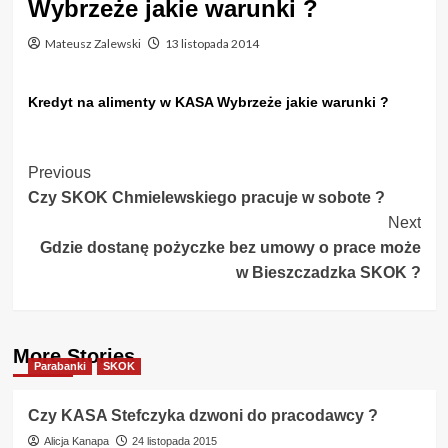
Wybrzeże jakie warunki ?
Mateusz Zalewski
13 listopada 2014
Kredyt na alimenty w KASA Wybrzeże jakie warunki ?
Post
Previous
Czy SKOK Chmielewskiego pracuje w sobote ?
Navigation
Next
Gdzie dostanę pożyczke bez umowy o prace może
w Bieszczadzka SKOK ?
More Stories
Parabanki
SKOK
Czy KASA Stefczyka dzwoni do pracodawcy ?
Alicja Kanapa
24 listopada 2015