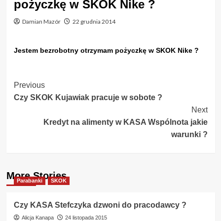
pożyczkę w SKOK Nike ?
Damian Mazór
22 grudnia 2014
Jestem bezrobotny otrzymam pożyczkę w SKOK Nike ?
Post
Previous
Czy SKOK Kujawiak pracuje w sobote ?
Navigation
Next
Kredyt na alimenty w KASA Wspólnota jakie
warunki ?
More Stories
Parabanki
SKOK
Czy KASA Stefczyka dzwoni do pracodawcy ?
Alicja Kanapa
24 listopada 2015