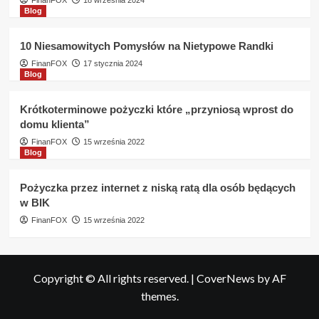
FinanFOX
18 września 2024
Blog
10 Niesamowitych Pomysłów na Nietypowe Randki
FinanFOX
17 stycznia 2024
Blog
Krótkoterminowe pożyczki które „przyniosą wprost do
domu klienta”
FinanFOX
15 września 2022
Blog
Pożyczka przez internet z niską ratą dla osób będących
w BIK
FinanFOX
15 września 2022
Copyright © All rights reserved.
|
CoverNews
by AF
themes.