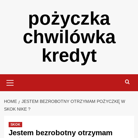
Skip
pożyczka
to
content
chwilówka
kredyt
Primary
Menu
HOME
JESTEM BEZROBOTNY OTRZYMAM POŻYCZKĘ W
SKOK NIKE ?
SKOK
Jestem bezrobotny otrzymam