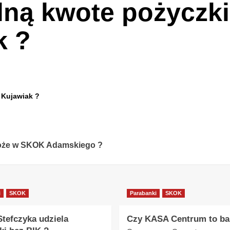
ną kwote pożyczk
k ?
 Kujawiak ?
może w SKOK Adamskiego ?
i
SKOK
Parabanki
SKOK
tefczyka udziela
Czy KASA Centrum to ba