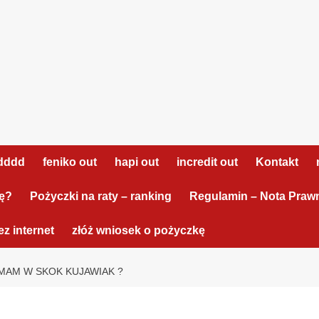
dddd
feniko out
hapi out
incredit out
Kontakt
tę?
Pożyczki na raty – ranking
Regulamin – Nota Praw
z internet
złóż wniosek o pożyczkę
MAM W SKOK KUJAWIAK ?