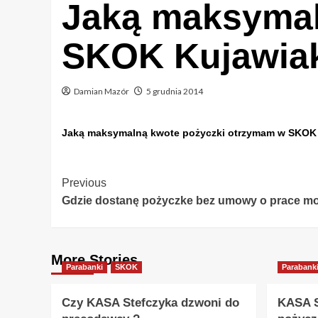
Jaką maksymal
SKOK Kujawia
Damian Mazór
5 grudnia 2014
Jaką maksymalną kwote pożyczki otrzymam w SKOK
Post
Previous
Gdzie dostanę pożyczke bez umowy o prace 
Navigation
More Stories
Parabanki
SKOK
Parabank
Czy KASA Stefczyka dzwoni do
KASA S