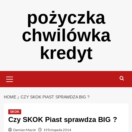
Skip
pożyczka
to
content
chwilówka
kredyt
Primary
Menu
HOME
CZY SKOK PIAST SPRAWDZA BIG ?
SKOK
Czy SKOK Piast sprawdza BIG ?
Damian Mazór
19 listopada 2014