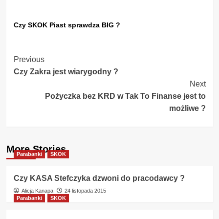
Czy SKOK Piast sprawdza BIG ?
Post
Previous
Czy Zakra jest wiarygodny ?
Navigation
Next
Pożyczka bez KRD w Tak To Finanse jest to
możliwe ?
More Stories
Parabanki
SKOK
Czy KASA Stefczyka dzwoni do pracodawcy ?
Alicja Kanapa
24 listopada 2015
Parabanki
SKOK