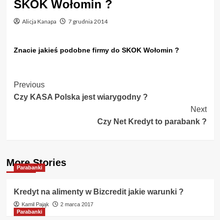
SKOK Wołomin ?
Alicja Kanapa
7 grudnia 2014
Znacie jakieś podobne firmy do SKOK Wołomin ?
Post
Previous
Czy KASA Polska jest wiarygodny ?
Navigation
Next
Czy Net Kredyt to parabank ?
More Stories
Parabanki
Kredyt na alimenty w Bizcredit jakie warunki ?
Kamil Pająk
2 marca 2017
Parabanki