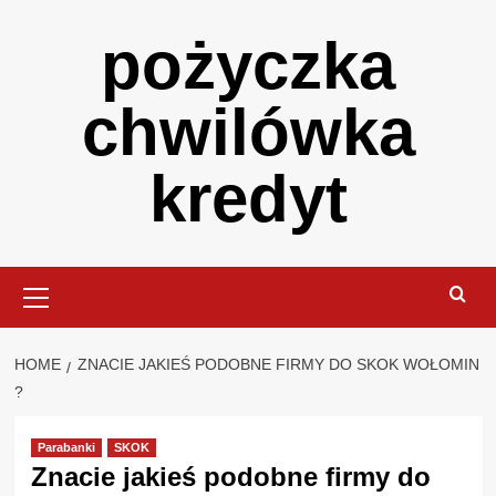
Skip
pożyczka
to
content
chwilówka
kredyt
Primary
Menu
HOME
ZNACIE JAKIEŚ PODOBNE FIRMY DO SKOK WOŁOMIN
?
Parabanki
SKOK
Znacie jakieś podobne firmy do