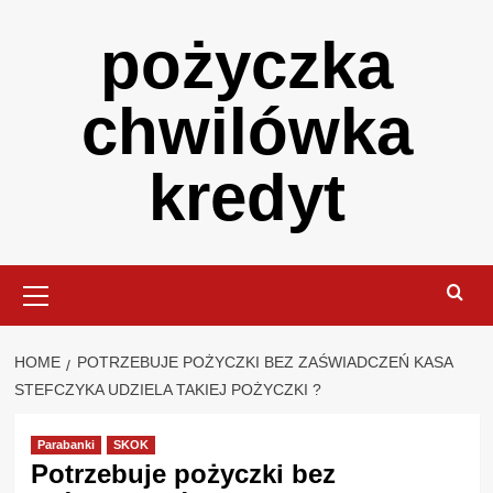
Skip
pożyczka
to
content
chwilówka
kredyt
Primary
Menu
HOME
POTRZEBUJE POŻYCZKI BEZ ZAŚWIADCZEŃ KASA
STEFCZYKA UDZIELA TAKIEJ POŻYCZKI ?
Parabanki
SKOK
Potrzebuje pożyczki bez