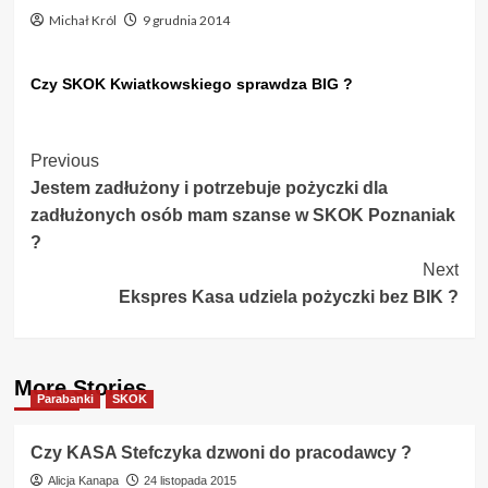
Michał Król
9 grudnia 2014
Czy SKOK Kwiatkowskiego sprawdza BIG ?
Post
Previous
Jestem zadłużony i potrzebuje pożyczki dla
Navigation
zadłużonych osób mam szanse w SKOK Poznaniak
?
Next
Ekspres Kasa udziela pożyczki bez BIK ?
More Stories
Parabanki
SKOK
Czy KASA Stefczyka dzwoni do pracodawcy ?
Alicja Kanapa
24 listopada 2015