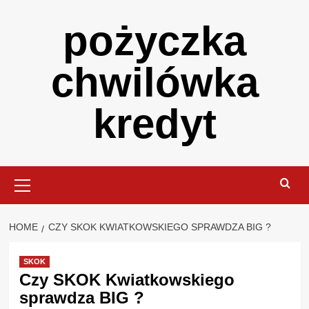
Skip
pożyczka
to
content
chwilówka
kredyt
Primary
Menu
HOME
CZY SKOK KWIATKOWSKIEGO SPRAWDZA BIG ?
SKOK
Czy SKOK Kwiatkowskiego
sprawdza BIG ?