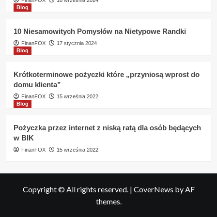
FinanFOX
18 września 2024
Blog
10 Niesamowitych Pomysłów na Nietypowe Randki
FinanFOX
17 stycznia 2024
Blog
Krótkoterminowe pożyczki które „przyniosą wprost do
domu klienta”
FinanFOX
15 września 2022
Blog
Pożyczka przez internet z niską ratą dla osób będących
w BIK
FinanFOX
15 września 2022
Copyright © All rights reserved.
|
CoverNews
by AF
themes.