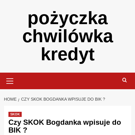
Skip
pożyczka
to
content
chwilówka
kredyt
Primary
Menu
HOME
CZY SKOK BOGDANKA WPISUJE DO BIK ?
SKOK
Czy SKOK Bogdanka wpisuje do
BIK ?