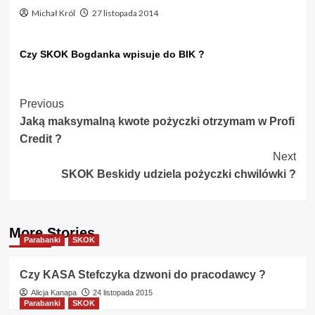
Michał Król
27 listopada 2014
Czy SKOK Bogdanka wpisuje do BIK ?
Post
Previous
Jaką maksymalną kwote pożyczki otrzymam w Profi
Navigation
Credit ?
Next
SKOK Beskidy udziela pożyczki chwilówki ?
More Stories
Parabanki
SKOK
Czy KASA Stefczyka dzwoni do pracodawcy ?
Alicja Kanapa
24 listopada 2015
Parabanki
SKOK