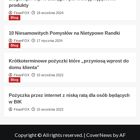
produkty
FinanFOX
18 września 2024
Blog
10 Niesamowitych Pomysłów na Nietypowe Randki
FinanFOX
17 stycznia 2024
Blog
Krótkoterminowe pożyczki które „przyniosą wprost do
domu klienta”
FinanFOX
15 września 2022
Blog
Pożyczka przez internet z niską ratą dla osób będących
w BIK
FinanFOX
15 września 2022
Copyright © All rights reserved.
|
CoverNews
by AF