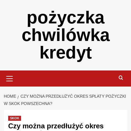
Skip
pożyczka
to
content
chwilówka
kredyt
Primary
Menu
HOME
CZY MOŻNA PRZEDŁUŻYĆ OKRES SPŁATY POŻYCZKI
W SKOK POWSZECHNA?
SKOK
Czy można przedłużyć okres