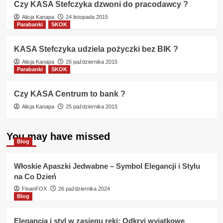
Czy KASA Stefczyka dzwoni do pracodawcy ?
Alicja Kanapa
24 listopada 2015
Parabanki
SKOK
KASA Stefczyka udziela pożyczki bez BIK ?
Alicja Kanapa
26 października 2015
Parabanki
SKOK
Czy KASA Centrum to bank ?
Alicja Kanapa
25 października 2015
You may have missed
Blog
Włoskie Apaszki Jedwabne – Symbol Elegancji i Stylu
na Co Dzień
FinanFOX
26 października 2024
Blog
Elegancja i styl w zasięgu ręki: Odkryj wyjątkowe