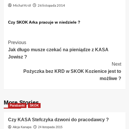
Michał Król
26 listopada 2014
Czy SKOK Arka pracuje w niedziele ?
Post
Previous
Jak długo musze czekać na pieniądze z KASA
Navigation
Jowisz ?
Next
Pożyczka bez KRD w SKOK Kozienice jest to
możliwe ?
More Stories
Parabanki
SKOK
Czy KASA Stefczyka dzwoni do pracodawcy ?
Alicja Kanapa
24 listopada 2015