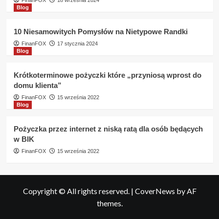
FinanFOX
18 września 2024
Blog
10 Niesamowitych Pomysłów na Nietypowe Randki
FinanFOX
17 stycznia 2024
Blog
Krótkoterminowe pożyczki które „przyniosą wprost do
domu klienta”
FinanFOX
15 września 2022
Blog
Pożyczka przez internet z niską ratą dla osób będących
w BIK
FinanFOX
15 września 2022
Copyright © All rights reserved.
|
CoverNews
by AF
themes.