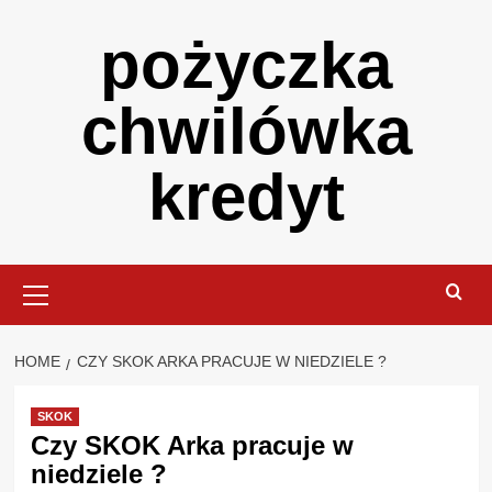
Skip
pożyczka
to
content
chwilówka
kredyt
Primary
Menu
HOME
CZY SKOK ARKA PRACUJE W NIEDZIELE ?
SKOK
Czy SKOK Arka pracuje w
niedziele ?