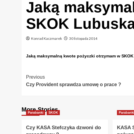
Jaką maksymal
SKOK Lubuska
Konrad Kaczmarek
30 listopada 2014
Jaką maksymalną kwote pożyczki otrzymam w SKOK
Post
Previous
Czy Provident sprawdza umowę o prace ?
Navigation
More Stories
Parabanki
SKOK
Parabank
Czy KASA Stefczyka dzwoni do
KASA S