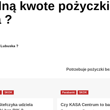
ną kwote pożyczk
 ?
 Lubuska ?
Potrzebuje pożyczki be
i
SKOK
Parabanki
SKOK
tefczyka udziela
Czy KASA Centrum to ba