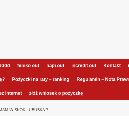
dddd
feniko out
hapi out
incredit out
Kontakt
tę?
Pożyczki na raty – ranking
Regulamin – Nota Praw
z internet
złóż wniosek o pożyczkę
MAM W SKOK LUBUSKA ?