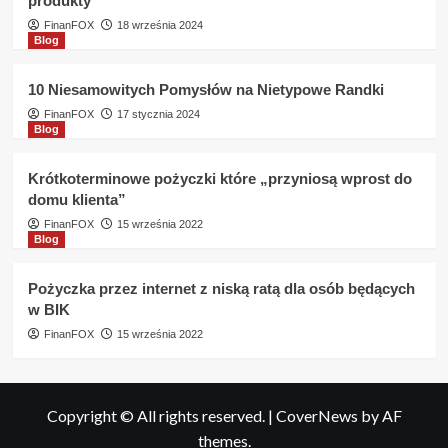
produkty
FinanFOX
18 września 2024
Blog
10 Niesamowitych Pomysłów na Nietypowe Randki
FinanFOX
17 stycznia 2024
Blog
Krótkoterminowe pożyczki które „przyniosą wprost do
domu klienta”
FinanFOX
15 września 2022
Blog
Pożyczka przez internet z niską ratą dla osób będących
w BIK
FinanFOX
15 września 2022
Copyright © All rights reserved.
|
CoverNews
by AF
themes.