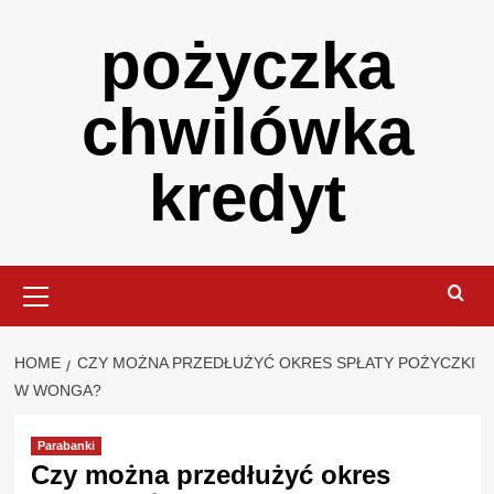
Skip
pożyczka
to
content
chwilówka
kredyt
Primary
Menu
HOME
CZY MOŻNA PRZEDŁUŻYĆ OKRES SPŁATY POŻYCZKI
W WONGA?
Parabanki
Czy można przedłużyć okres