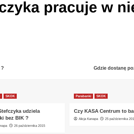
zyka pracuje w nie
 ?
Gdzie dostanę po
i
SKOK
Parabanki
SKOK
tefczyka udziela
Czy KASA Centrum to ba
ki bez BIK ?
Alicja Kanapa
25 października 20
anapa
26 października 2015