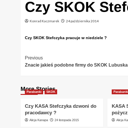
Czy SKOK Stefc
Konrad Kaczmarek
24 października 2014
Czy SKOK Stefczyka pracuje w niedziele ?
Post
Previous
Znacie jakieś podobne firmy do SKOK Lubuska
Navigation
More Stories
Parabanki
SKOK
Parabank
Czy KASA Stefczyka dzwoni do
KASA S
pracodawcy ?
pożycz
Alicja Kanapa
24 listopada 2015
Alicja K