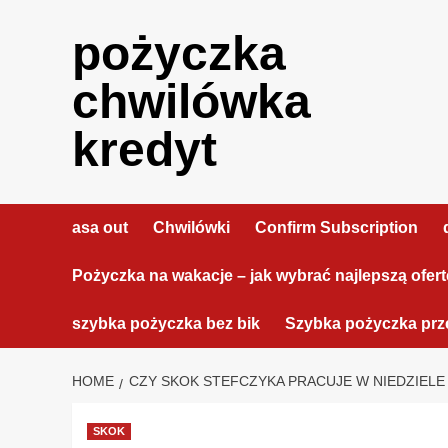
Skip
to
pożyczka
content
chwilówka
kredyt
asa out
Chwilówki
Confirm Subscription
Pożyczka na wakacje – jak wybrać najlepszą ofer
szybka pożyczka bez bik
Szybka pożyczka prze
HOME
CZY SKOK STEFCZYKA PRACUJE W NIEDZIELE
SKOK