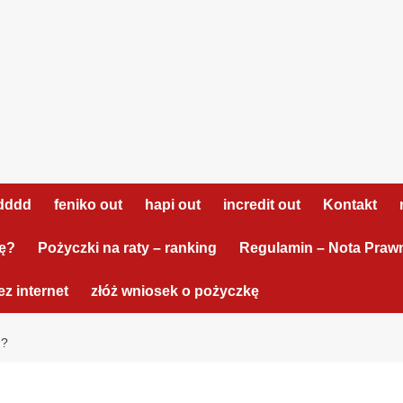
dddd
feniko out
hapi out
incredit out
Kontakt
tę?
Pożyczki na raty – ranking
Regulamin – Nota Praw
z internet
złóż wniosek o pożyczkę
 ?