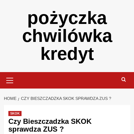
Skip
pożyczka
to
content
chwilówka
kredyt
Primary
Menu
HOME
CZY BIESZCZADZKA SKOK SPRAWDZA ZUS ?
SKOK
Czy Bieszczadzka SKOK
sprawdza ZUS ?