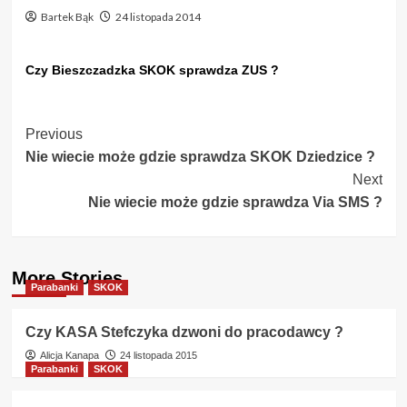
Bartek Bąk
24 listopada 2014
Czy Bieszczadzka SKOK sprawdza ZUS ?
Post
Previous
Nie wiecie może gdzie sprawdza SKOK Dziedzice ?
Navigation
Next
Nie wiecie może gdzie sprawdza Via SMS ?
More Stories
Parabanki
SKOK
Czy KASA Stefczyka dzwoni do pracodawcy ?
Alicja Kanapa
24 listopada 2015
Parabanki
SKOK