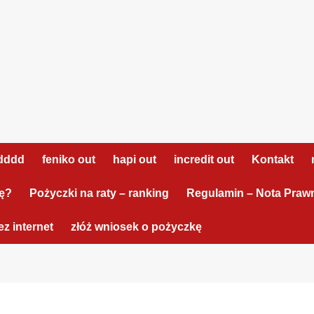
dddd
feniko out
hapi out
incredit out
Kontakt
tę?
Pożyczki na raty – ranking
Regulamin – Nota Praw
z internet
złóż wniosek o pożyczkę