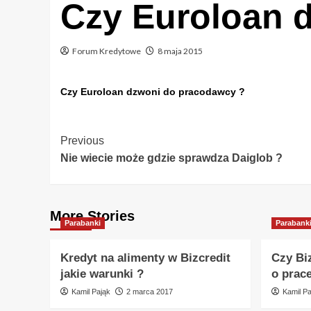
Czy Euroloan 
Forum Kredytowe
8 maja 2015
Czy Euroloan dzwoni do pracodawcy ?
Post
Previous
Nie wiecie może gdzie sprawdza Daiglob ?
Navigation
More Stories
Parabanki
Parabank
Kredyt na alimenty w Bizcredit
Czy Bi
jakie warunki ?
o prac
Kamil Pająk
2 marca 2017
Kamil Pa