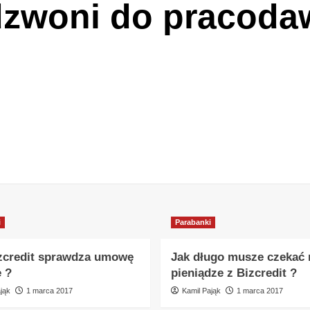
dzwoni do pracoda
i
Parabanki
zcredit sprawdza umowę
Jak długo musze czekać 
e ?
pieniądze z Bizcredit ?
jąk
1 marca 2017
Kamil Pająk
1 marca 2017