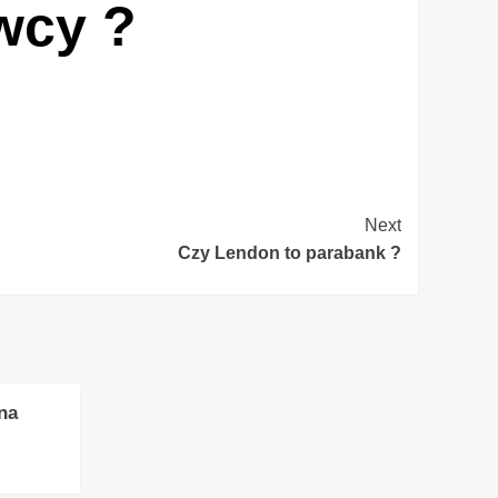
wcy ?
Next
Czy Lendon to parabank ?
na