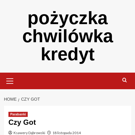
Skip
pożyczka
to
content
chwilówka
kredyt
Primary
Menu
HOME
CZY GOT
Parabanki
Czy Got
Ksawery Dąbrowski
18 listopada 2014